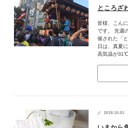
ところざ
皆様、こんに
です。 先週
催された「と
日は、真夏に
高気温が31℃
2018.10.01
いまから