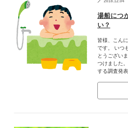
2018.12.04
湯船につ
い？
皆様、こんに
です。 いつ
とうございま
つけました。
する調査発表