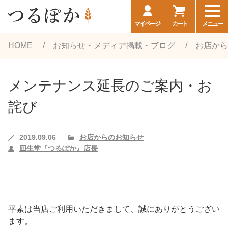
マイページ
カート
メニュー
HOME
お知らせ・メディア掲載・ブログ
お店から
メンテナンス延長のご案内・お
詫び
2019.09.06
お店からのお知らせ
回生堂『つるぽか』店長
平素は当店ご利用いただきまして、誠にありがとうござい
ます。