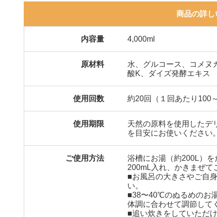
商品の詳し
内容量
4,000ml
原材料
水、グルコース、コメヌ
酸K、ダイズ発酵エキス
使用回数
約20回（１回あたり100～
使用期限
天然の原料を使用したデ
を目安にお使いください
ご使用方法
浴槽にお湯（約200L）
200mL入れ、かきまぜ
■お風呂の大きさやご自
い。
■38〜40℃のぬるめの
体調に合わせて調節して
■追い炊きをしていただ