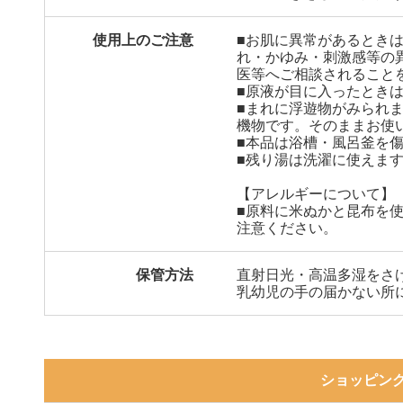
使用上のご注意
■お肌に異常があるとき
れ・かゆみ・刺激感等の
医等へご相談されること
■原液が目に入ったとき
■まれに浮遊物がみられ
機物です。そのままお使
■本品は浴槽・風呂釜を傷
■残り湯は洗濯に使えま
【アレルギーについて】
■原料に米ぬかと昆布を
注意ください。
保管方法
直射日光・高温多湿をさ
乳幼児の手の届かない所
ショッピン